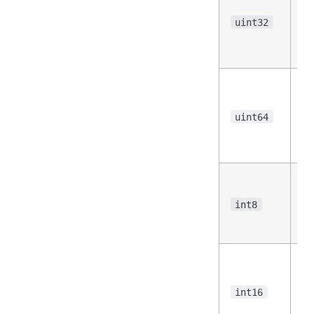
号
3
uint32
位
型
无
号
6
uint64
位
型
有
号
int8
位
型
有
号
16
int16
位