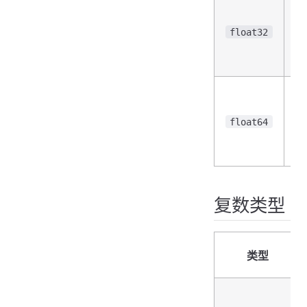
7
3
float32
浮
数
IE
7
6
float64
浮
数
复数类型
类型