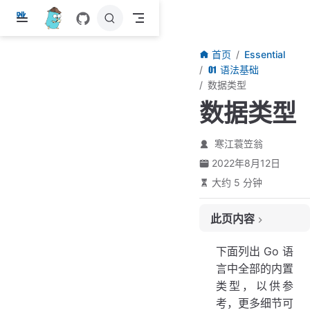
跳
至
主
首页
Essential
要
语法基础
內
数据类型
容
数据类型
寒江蓑笠翁
2022年8月12日
大约 5 分钟
此页内容
布尔类型
下面列出 Go 语
整型
言中全部的内置
浮点型
类型，以供参
复数类型
考，更多细节可