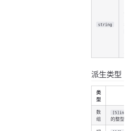
即
序
可
string
换
[]
类
字
片
派生类型
类
型
数
[5]int
组
的整型数