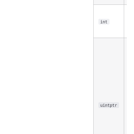
整
至
int
3
位
等
于
符
6
位
型
但
专
于
uintptr
放
针
算
用