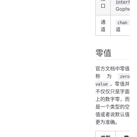
interfac
口
Gopher
通
chan in
道
道
零值
官方文档中零值
称为
zero
，零值并
value
不仅仅只是字面
上的数字零，而
是一个类型的空
值或者说默认值
更为准确。