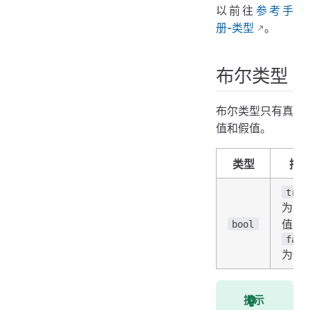
字符类型
以前往
参考手
派生类型
册-类型
。
零值
nil
布尔类型
布尔类型只有真
值和假值。
类型
描
true
为真
值，
bool
fals
为假
提示