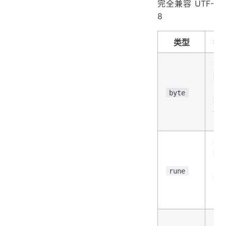
完全兼容 UTF-
8
类型
描
等
ui
可
byte
达
AN
字
等
in
可
rune
达
Un
字
字