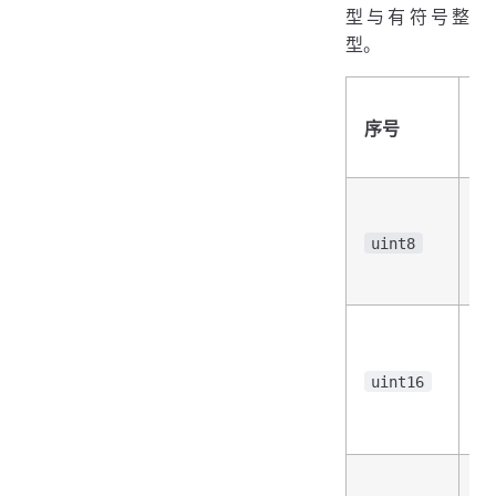
型与有符号整
型。
类
序号
和
述
无
号
uint8
位
型
无
号
16
uint16
位
型
无