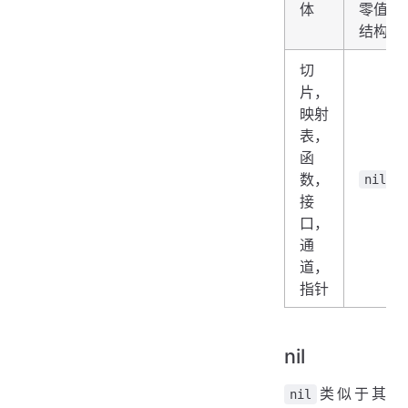
体
零值的
结构体
切
片，
映射
表，
函
数，
nil
接
口，
通
道，
指针
nil
类似于其
nil