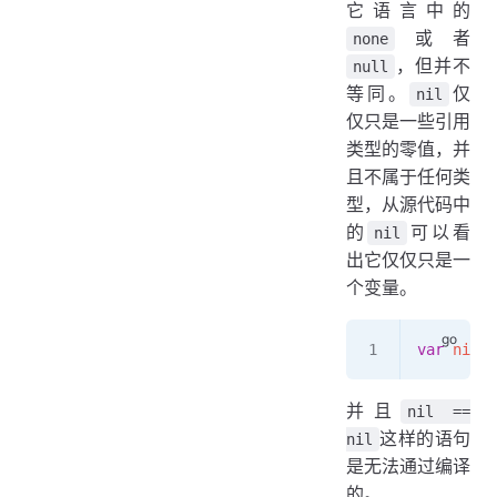
它语言中的
或者
none
，但并不
null
等同。
仅
nil
仅只是一些引用
类型的零值，并
且不属于任何类
型，从源代码中
的
可以看
nil
出它仅仅只是一
个变量。
var
 nil
 T
并且
nil ==
这样的语句
nil
是无法通过编译
的。