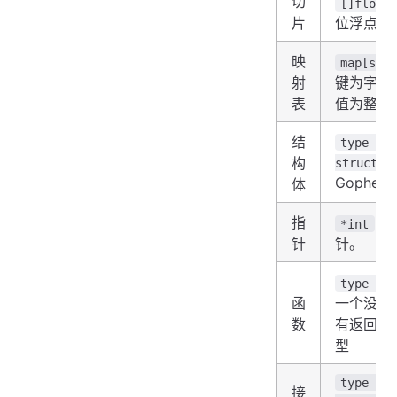
切
[]float
片
位浮点数
映
map[str
射
键为字符
表
值为整型
结
type Go
构
struct{}
Gopher
体
指
，
*int
针
针。
type f 
函
一个没有
数
有返回值
型
type Go
接