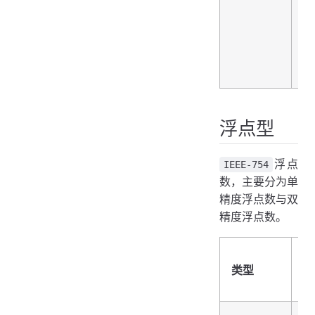
存
死
指
地
址
浮点型
浮点
IEEE-754
数，主要分为单
精度浮点数与双
精度浮点数。
类
类型
和
述
IE