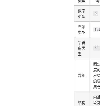
类型
零值
数字
0
类型
布尔
false
类型
字符
串类
""
型
固定长
度的对
数组
应类型
的零值
集合
内部字
结构
段都是