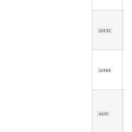
型
有
号
3
int32
位
型
有
号
6
int64
位
型
无
号
型
uint
至
3
位