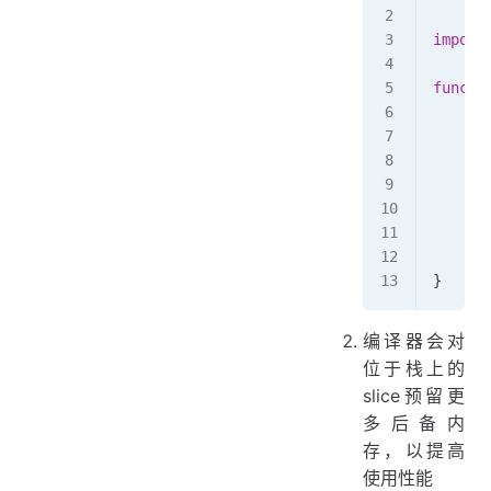
import
func
 m
	f
,
	na
	if
	}
	p
}
编译器会对
位于栈上的
slice预留更
多后备内
存，以提高
使用性能