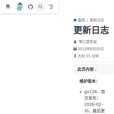
跳
至
主
首页
更新日志
要
更新日志
內
容
寒江蓑笠翁
2023年8月20日
大约 55 分钟
此页内容
1.26
维护版本：
1.25
go1.26，首
1.24
次发布：
1.23
2026-02-
1.22
10，最后更
1.21