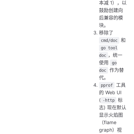
本减 1），以
鼓励创建向
后兼容的模
块。
移除了
和
cmd/doc
go tool
，统一
doc
使用
go
作为替
doc
代。
工具
pprof
的 Web UI
(
标
-http
志) 现在默认
显示火焰图
（flame
graph）视