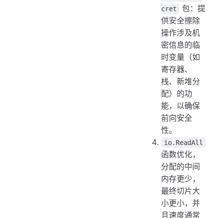
包：提
cret
供安全擦除
操作涉及机
密信息的临
时变量（如
寄存器、
栈、新堆分
配）的功
能，以确保
前向安全
性。
io.ReadAll
函数优化，
分配的中间
内存更少，
最终切片大
小更小，并
且速度通常