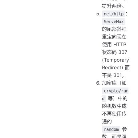
提升两倍。
：
net/http
ServeMux
的尾部斜杠
重定向现在
使用 HTTP
状态码 307
(Temporary
Redirect) 而
不是 301。
加密库（如
crypto/ran
等）中的
d
随机数生成
不再使用传
递的
参
random
数，而是强