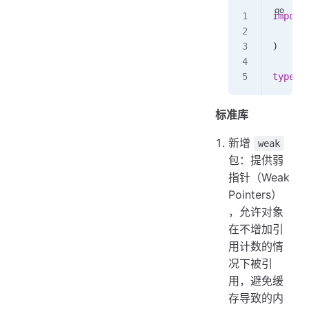
import
    "o
)
type
 M
标准库
新增
weak
包：提供弱
指针（Weak
Pointers）
，允许对象
在不增加引
用计数的情
况下被引
用，避免缓
存导致的内