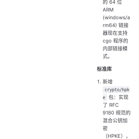
的 64 位
ARM
(windows/a
rm64) 链接
器现在支持
cgo 程序的
内部链接模
式。
标准库
新增
crypto/hpk
包：实现
e
了 RFC
9180 规范的
混合公钥加
密
（HPKE），