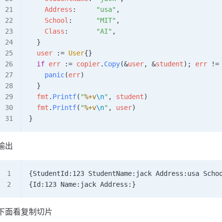
    Address
:     
"usa"
,
    School
:      
"MIT"
,
    Class
:       
"AI"
,
  }
  user
 :=
 User
{}
  if
 err
 :=
 copier
.
Copy
(
&
user
, 
&
student
); 
err
 !=
    panic
(
err
)
  }
  fmt
.
Printf
(
"
%+v
\n
"
, 
student
)
  fmt
.
Printf
(
"
%+v
\n
"
, 
user
)
}
输出
{StudentId:123 StudentName:jack Address:usa Scho
{Id:123 Name:jack Address:}
下面看复制切片