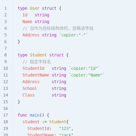
type
 User
 struct
 {
  Id
   string
  Name
 string
  // 当作为目标结构体时，忽略该字段
  Address
 string
 `copier:"-"`
}
type
 Student
 struct
 {
  // 指定字段名
  StudentId
   string
 `copier:"Id"`
  StudentName
 string
 `copier:"Name"`
  Address
     string
  School
      string
  Class
       string
}
func
 main
() {
  student
 :=
 Student
{
    StudentId
:   
"123"
,
    StudentName
: 
"jack"
,