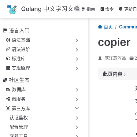
跳
Golang 中文学习文档
指南
命令
更新日
至
主
首页
Commun
要
语言入门
內
copier
语法基础
容
语法进阶
寒江蓑笠翁
标准库
安装
实现原理
此页内容
使用
社区生态
自定义
数据库
微服务
第三方库
认证鉴权
配置管理
容器工具