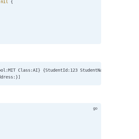
 nil
 {
ool:MIT Class:AI} {StudentId:123 StudentName:jack Addres
ddress:}]