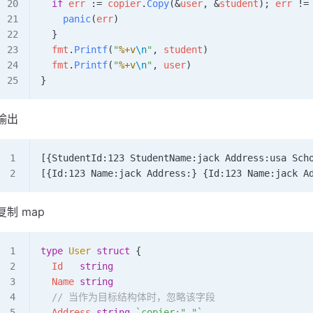
  if
 err
 :=
 copier
.
Copy
(
&
user
, 
&
student
); 
err
 !=
    panic
(
err
)
  }
  fmt
.
Printf
(
"
%+v
\n
"
, 
student
)
  fmt
.
Printf
(
"
%+v
\n
"
, 
user
)
}
输出
[{StudentId:123 StudentName:jack Address:usa Sch
[{Id:123 Name:jack Address:} {Id:123 Name:jack A
复制 map
type
 User
 struct
 {
  Id
   string
  Name
 string
  // 当作为目标结构体时，忽略该字段
  Address
 string
 `copier:"-"`