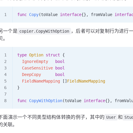
func
 Copy
(
toValue
 interface
{}, 
fromValue
 interfa
另一个是
，后者可以对复制行为进行
copier.CopyWithOption
贝。
type
 Option
 struct
 {
  IgnoreEmpty
   bool
  CaseSensitive
 bool
  DeepCopy
      bool
  FieldNameMapping
 []
FieldNameMapping
}
func
 CopyWithOption
(
toValue
 interface
{}, 
fromVal
下面演示一个不同类型结构体转换的例子，其中的
和
User
Stu
的关联。