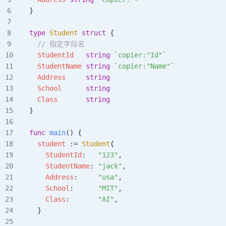
}
type
 Student
 struct
 {
  // 指定字段名
  StudentId
   string
 `copier:"Id"`
  StudentName
 string
 `copier:"Name"`
  Address
     string
  School
      string
  Class
       string
}
func
 main
() {
  student
 :=
 Student
{
    StudentId
:   
"123"
,
    StudentName
: 
"jack"
,
    Address
:     
"usa"
,
    School
:      
"MIT"
,
    Class
:       
"AI"
,
  }