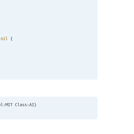
 nil
 {
ol:MIT Class:AI}