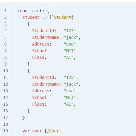
func
 main
() {
  student
 :=
 []
Student
{
    {
      StudentId
:   
"123"
,
      StudentName
: 
"jack"
,
      Address
:     
"usa"
,
      School
:      
"MIT"
,
      Class
:       
"AI"
,
    },
    {
      StudentId
:   
"123"
,
      StudentName
: 
"jack"
,
      Address
:     
"usa"
,
      School
:      
"MIT"
,
      Class
:       
"AI"
,
    },
  }
  var
 user
 []
User