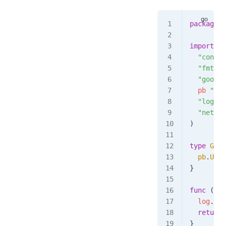
package
 m
import
 (
  "contex
  "fmt"
  "google
  pb
 "grp
  "log"
  "net"
)
type
 Grpc
  pb
.
Unim
}
func
 (
g 
*
  log
.
Pri
  return
 
}