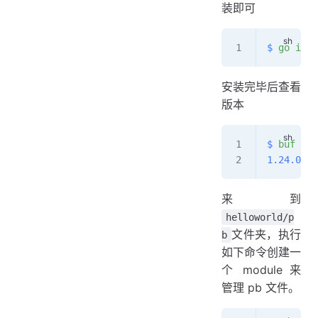
装即可
$
 go
 inst
安装完毕后查看
版本
$
 buf
 --v
1.24.0
来到
helloworld/p
文件夹，执行
b
如下命令创建一
个 module 来
管理 pb 文件。