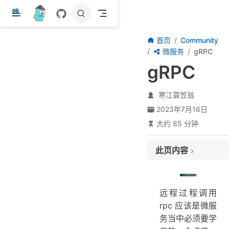
跳
至
主
首页
Community
要
微服务
gRPC
內
gRPC
容
寒江蓑笠翁
2023年7月16日
大约 85 分钟
此页内容
特点
依赖安装
远程过程调用
Hello World
rpc 应该是微服
项目结构
务当中必须要学
定义 protobuf 文件