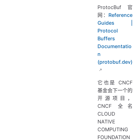
ProtocBuf 官
网：
Reference
Guides |
Protocol
Buffers
Documentatio
n
(protobuf.dev)
它也是 CNCF
基金会下一个的
开源项目，
CNCF 全名
CLOUD
NATIVE
COMPUTING
FOUNDATION