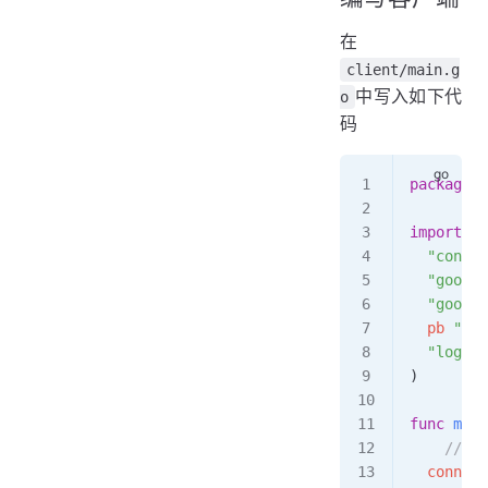
在
client/main.g
中写入如下代
o
码
package
 m
import
 (
  "contex
  "google
  "google
  pb
 "grp
  "log"
)
func
 main
    //
  conn
, 
e