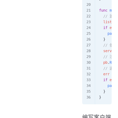
func
 main
  // 监
  listen
,
  if
 err
 
    panic
  }
  // 创建
  server
 
  // 注
  pb
.
Regi
  // 运行
  err
 =
 s
  if
 err
 
    panic
  }
}
编写客户端