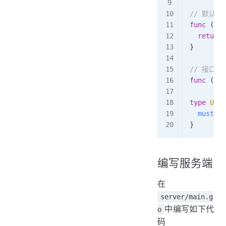
// 默认返
func
 (
Uni
  return
 
}
// 接口约
func
 (
Uni
type
 Unsa
  mustEmb
}
编写服务端
在
server/main.g
中编写如下代
o
码