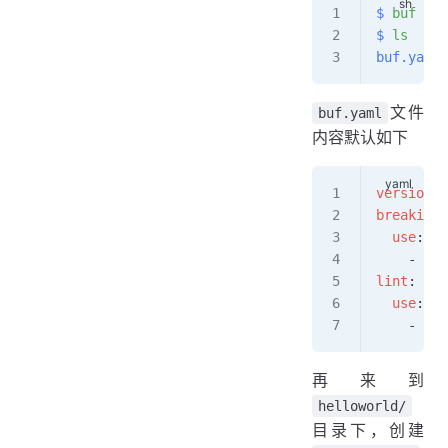
$
 buf
 mod
$
 ls
buf.yaml
 
文件
buf.yaml
内容默认如下
version
: 
breaking
:
  use
:
    - 
FIL
lint
:
  use
:
    - 
DEF
再来到
helloworld/
目录下，创建