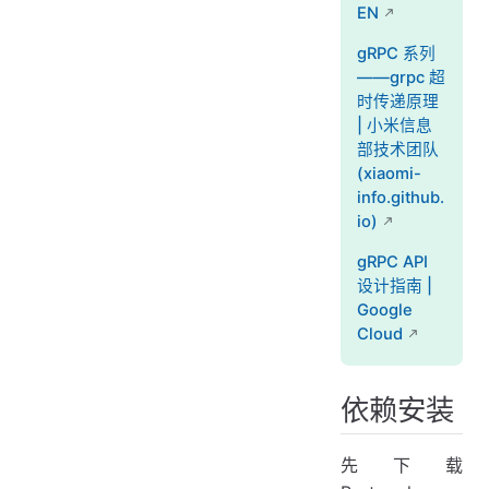
EN
gRPC 系列
——grpc 超
时传递原理
| 小米信息
部技术团队
(xiaomi-
info.github.
io)
gRPC API
设计指南 |
Google
Cloud
依赖安装
先下载