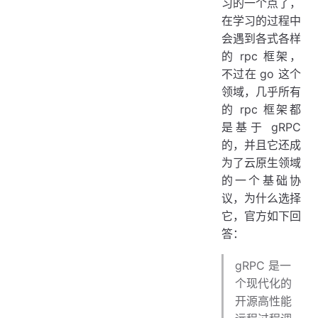
习的一个点了，
生成代码
在学习的过程中
编写服务端
会遇到各式各样
编写客户端
的 rpc 框架，
运行
不过在 go 这个
bufbuild
领域，几乎所有
流式 RPC
的 rpc 框架都
是基于 gRPC
单向流式
的，并且它还成
双向流式
为了云原生领域
metadata
的一个基础协
手动创建
议，为什么选择
服务端使用
它，官方如下回
客户端使用
答：
拦截器
服务端拦截
gRPC 是一
客户端拦截
个现代化的
错误处理
开源高性能