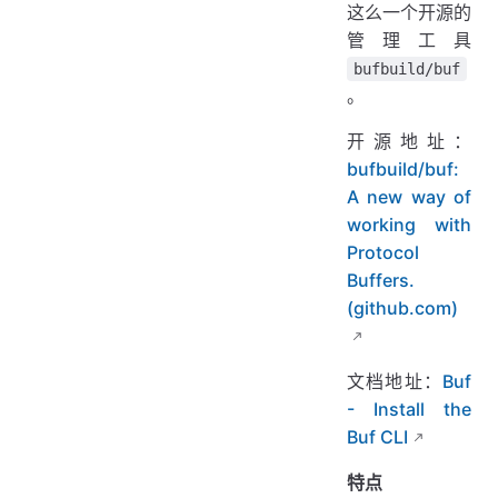
这么一个开源的
管理工具
bufbuild/buf
。
开源地址：
bufbuild/buf:
A new way of
working with
Protocol
Buffers.
(github.com)
文档地址：
Buf
- Install the
Buf CLI
特点