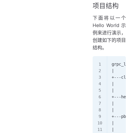
项目结构
下面将以一个
Hello World 示
例来进行演示，
创建如下的项目
结构。
grpc_lear
|
+---clien
|       m
|
+---hello
|
|
+---pb
|       h
|