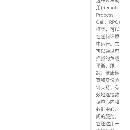
远程过程调
错误码
用(Remote
超时控制
Process
连接超时
Call，RPC)
请求超时
框架，可以
认证授权
在任何环境
安全传输
中运行。它
服务注册与发现
可以通过可
自定义服务解析
插拔的负载
结合 consul
平衡、跟
负载均衡
踪、健康检
查和身份验
证支持，有
效地连接数
据中心内和
数据中心之
间的服务。
它还适用于