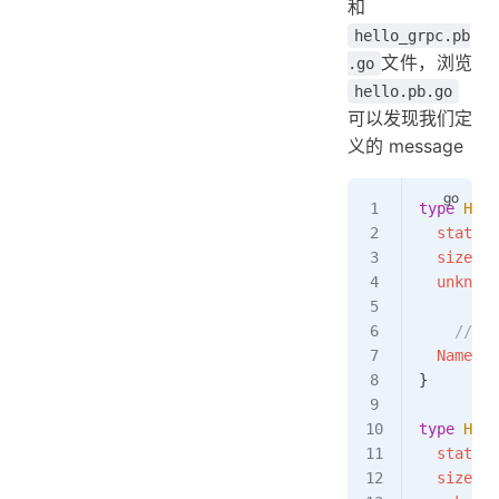
和
hello_grpc.pb
文件，浏览
.go
hello.pb.go
可以发现我们定
义的 message
type
 Hell
  state
  
  sizeCac
  unknown
    //
  Name
 st
}
type
 Hell
  state
  
  sizeCac