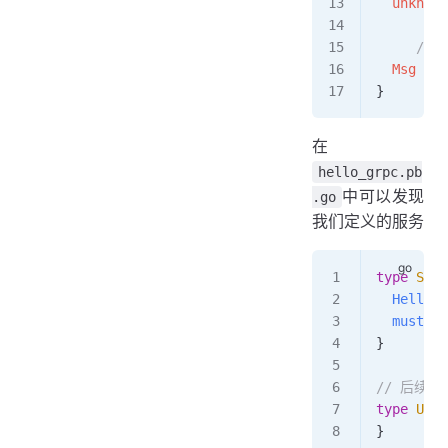
  unknown
     /
  Msg
 str
}
在
hello_grpc.pb
中可以发现
.go
我们定义的服务
type
 SayH
  Hello
(
c
  mustEmb
}
// 后续如
type
 Unim
}