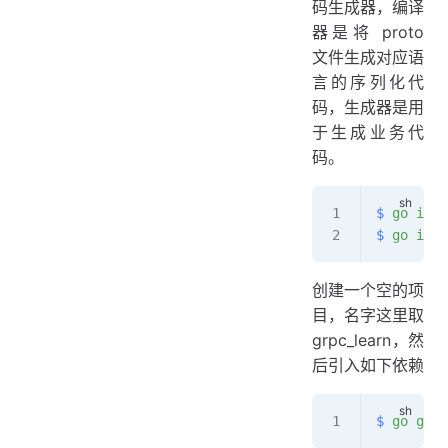
码生成器，编译
器是将 proto
文件生成对应语
言的序列化代
码，生成器是用
于生成业务代
码。
$
 go
 inst
$
 go
 inst
创建一个空的项
目，名字这里取
grpc_learn，然
后引入如下依赖
$
 go
 get
 