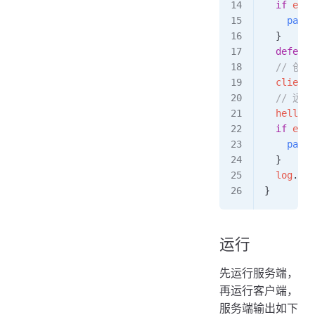
  if
 err
 
    panic
  }
  defer
 c
  // 创
  client
 
  // 远
  helloRe
  if
 err
 
    panic
  }
  log
.
Pri
}
运行
先运行服务端，
再运行客户端，
服务端输出如下