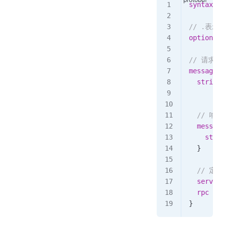
syntax
 =
 
// .表示
option
 go
// 请求
message
 H
  string
 
  // 响应
  message
    strin
  }
  // 定
  service
  rpc
 Hel
}