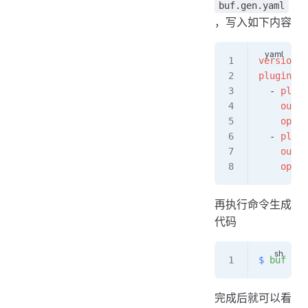
buf.gen.yaml
，写入如下内容
version
: 
plugins
:
  - 
plugi
    out
: 
    opt
:
  - 
plugi
    out
: 
    opt
:
再执行命令生成
代码
$
 buf
 gen
完成后就可以看