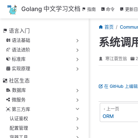
跳
Golang 中文学习文档
指南
命令
更新日
至
主
首页
Commun
要
语言入门
內
系统调
语法基础
容
语法进阶
寒江蓑笠翁
标准库
实现原理
社区生态
在 GitHub 上编
数据库
微服务
上一页
第三方库
ORM
认证鉴权
配置管理
容器工具