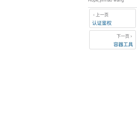
Hope
,
yihhao wang
上一页
认证鉴权
下一页
容器工具